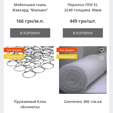
Мебельная ткань
Поролон ППУ EL
Жаккард "Мальмо"
2240 толщина 30мм
("Malmo")
лист 1,0*2,0м
166 грн/м.п.
449 грн/шт.
(1000x2000мм)
В КОРЗИНУ
В КОРЗИНУ
Хит продаж
Хит продаж
Популярный
Популярный
Пружинный блок
Синтепон 300 г/м.кв
«Боннель»
1820*500*105мм