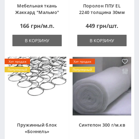
Мебельная ткань
Поролон ППУ EL
Жаккард "Мальмо"
2240 толщина 30мм
("Malmo")
лист 1,0*2,0м
166 грн/м.п.
449 грн/шт.
(1000x2000мм)
В КОРЗИНУ
В КОРЗИНУ
Хит продаж
Хит продаж
Популярный
Популярный
Пружинный блок
Синтепон 300 г/м.кв
«Боннель»
1820*500*105мм