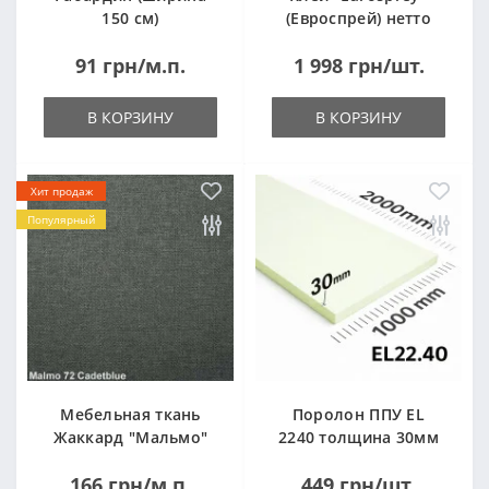
150 см)
(Евроспрей) нетто
14кг
91 грн/м.п.
1 998 грн/шт.
В КОРЗИНУ
В КОРЗИНУ
Хит продаж
Популярный
Мебельная ткань
Поролон ППУ EL
Жаккард "Мальмо"
2240 толщина 30мм
("Malmo")
лист 1,0*2,0м
166 грн/м.п.
449 грн/шт.
(1000x2000мм)