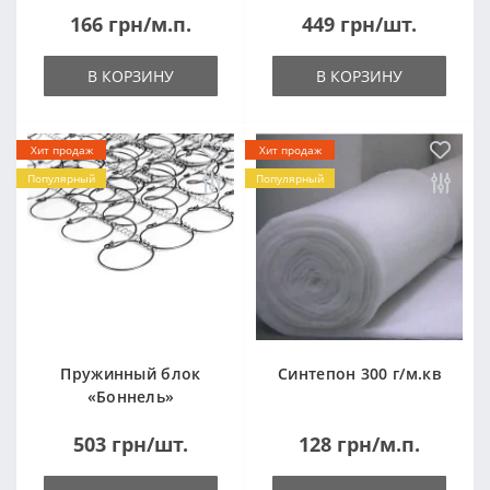
166 грн/м.п.
449 грн/шт.
(1000x2000мм)
В КОРЗИНУ
В КОРЗИНУ
Хит продаж
Хит продаж
Популярный
Популярный
Пружинный блок
Синтепон 300 г/м.кв
«Боннель»
1820*500*105мм
503 грн/шт.
128 грн/м.п.