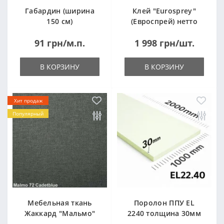
Габардин (ширина
Клей "Eurosprey"
150 см)
(Евроспрей) нетто
14кг
91 грн/м.п.
1 998 грн/шт.
В КОРЗИНУ
В КОРЗИНУ
Хит продаж
Популярный
Мебельная ткань
Поролон ППУ EL
Жаккард "Мальмо"
2240 толщина 30мм
("Malmo")
лист 1,0*2,0м