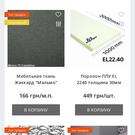
Хит продаж
Популярный
Мебельная ткань
Поролон ППУ EL
Жаккард "Мальмо"
2240 толщина 30мм
("Malmo")
лист 1,0*2,0м
166 грн/м.п.
449 грн/шт.
(1000x2000мм)
В КОРЗИНУ
В КОРЗИНУ
Хит продаж
Хит продаж