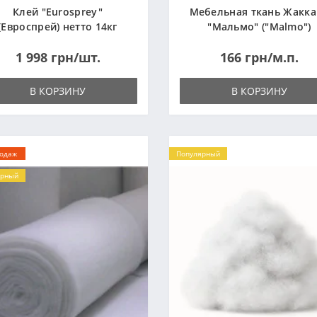
Клей "Eurosprey"
Мебельная ткань Жакк
(Евроспрей) нетто 14кг
"Мальмо" ("Malmo")
1 998 грн/шт.
166 грн/м.п.
В КОРЗИНУ
В КОРЗИНУ
родаж
Популярный
ярный