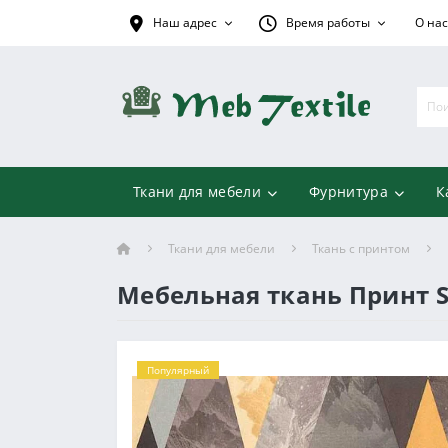
Наш адрес
Время работы
О нас
Ткани для мебели
Фурнитура
К
Ткани для мебели
Ткань с принтом
Мебельная ткань Принт S
Популярный