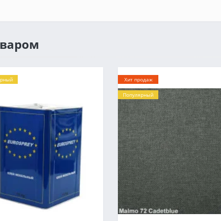
оваром
ярный
Хит продаж
Популярный