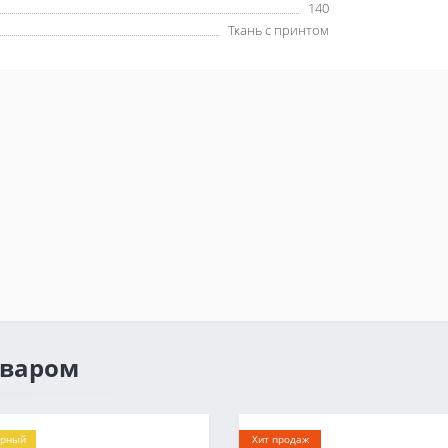
140
Ткань с принтом
оваром
ярный
Хит продаж