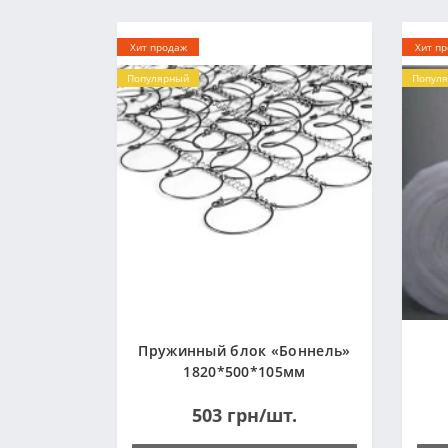
Хит продаж
Хит п
Популярный
Попул
Пружинный блок «Боннель»
1820*500*105мм
503 грн/шт.