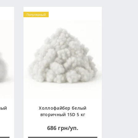
Популярный
ный
Холлофайбер белый
вторичный 15D 5 кг
(Украина)
686 грн/уп.