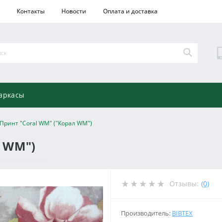
Контакты
Новости
Оплата и доставка
аркасы
Принт "Coral WM" ("Корал WM")
л WM")
Отзывы:
(0)
Производитель:
BIBTEX