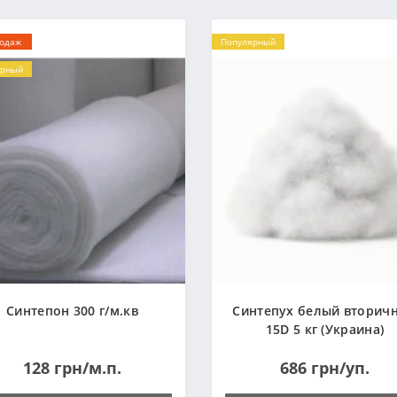
родаж
Популярный
ярный
Синтепон 300 г/м.кв
Синтепух белый вторич
15D 5 кг (Украина)
128 грн/м.п.
686 грн/уп.