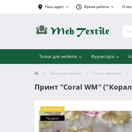
Наш адрес
Время работы
О нас
Ткани для мебели
Фурнитура
К
Ткани для мебели
Ткань с принтом
Принт "Coral WM" ("Кора
Популярный
Продано