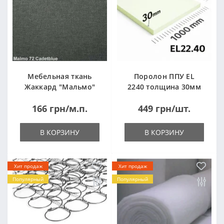
Мебельная ткань
Поролон ППУ EL
Жаккард "Мальмо"
2240 толщина 30мм
("Malmo")
лист 1,0*2,0м
166 грн/м.п.
449 грн/шт.
(1000x2000мм)
В КОРЗИНУ
В КОРЗИНУ
Хит продаж
Хит продаж
Популярный
Популярный