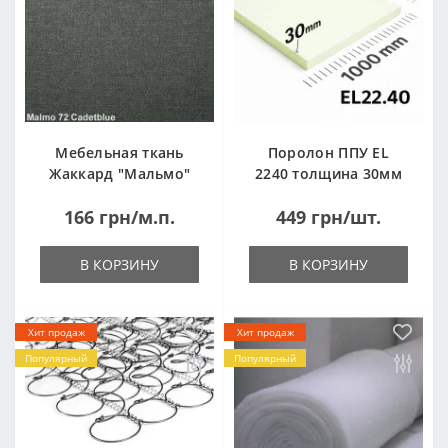
Мебельная ткань
Поролон ППУ EL
Жаккард "Мальмо"
2240 толщина 30мм
("Malmo")
лист 1,0*2,0м
166 грн/м.п.
449 грн/шт.
(1000x2000мм)
В КОРЗИНУ
В КОРЗИНУ
Хит продаж
Хит продаж
Популярный
Популярный