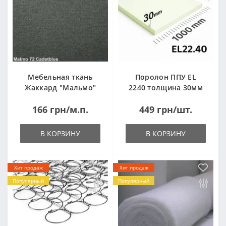
Мебельная ткань
Поролон ППУ EL
Жаккард "Мальмо"
2240 толщина 30мм
("Malmo")
лист 1,0*2,0м
166 грн/м.п.
449 грн/шт.
(1000x2000мм)
В КОРЗИНУ
В КОРЗИНУ
Хит продаж
Хит продаж
Популярный
Популярный