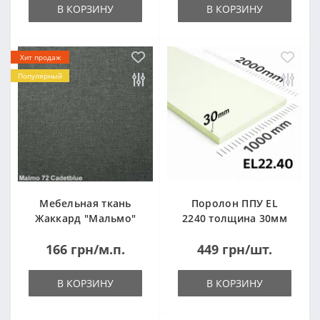
В КОРЗИНУ
В КОРЗИНУ
Хит продаж
Популярный
Мебельная ткань
Поролон ППУ EL
Жаккард "Мальмо"
2240 толщина 30мм
("Malmo")
лист 1,0*2,0м
166 грн/м.п.
449 грн/шт.
(1000x2000мм)
В КОРЗИНУ
В КОРЗИНУ