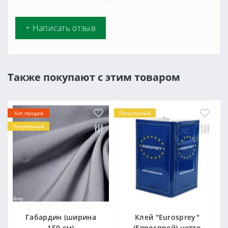
+ Написать отзыв
Также покупают с этим товаром
Хит продаж
Популярный
Популярный
Габардин (ширина
Клей "Eurosprey"
150 см)
(Евроспрей) нетто