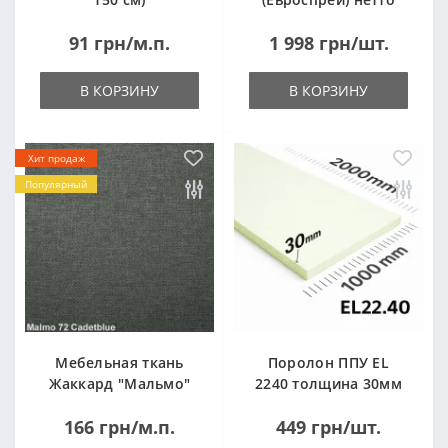
14кг
91 грн/м.п.
1 998 грн/шт.
В КОРЗИНУ
В КОРЗИНУ
Хит продаж
Популярный
Мебельная ткань
Поролон ППУ EL
Жаккард "Мальмо"
2240 толщина 30мм
("Malmo")
лист 1,0*2,0м
166 грн/м.п.
449 грн/шт.
(1000x2000мм)