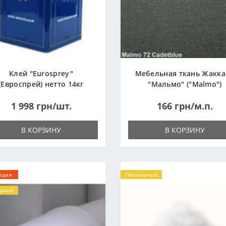
Клей "Eurosprey"
Мебельная ткань Жакк
(Евроспрей) нетто 14кг
"Мальмо" ("Malmo")
1 998 грн/шт.
166 грн/м.п.
В КОРЗИНУ
В КОРЗИНУ
родаж
Популярный
ярный