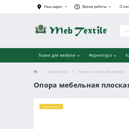
Наш адрес
Время работы
О нас
Ткани для мебели
Фурнитура
К
Фурнитура
Опоры и ножки для мебели
Опора мебельная плоская
Популярный