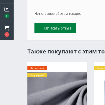
Нет отзывов об этом товаре.
0
+ Написать отзыв
0
Также покупают с этим т
Хит продаж
Попул
Популярный