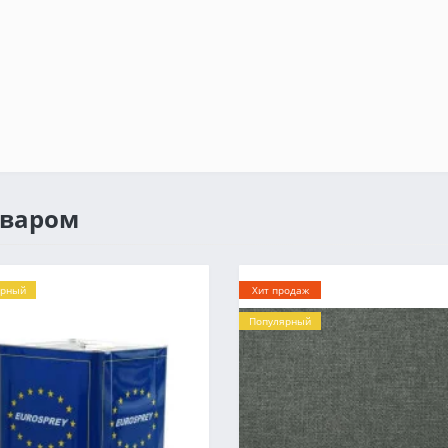
оваром
ярный
Хит продаж
Популярный