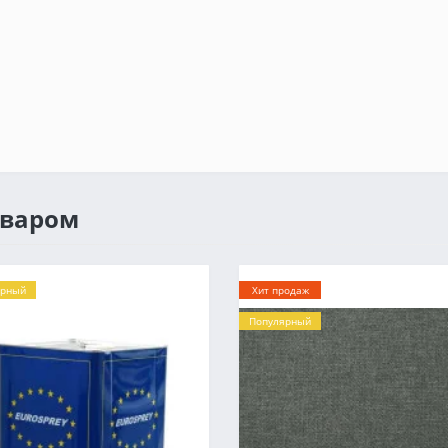
оваром
ярный
Хит продаж
Популярный