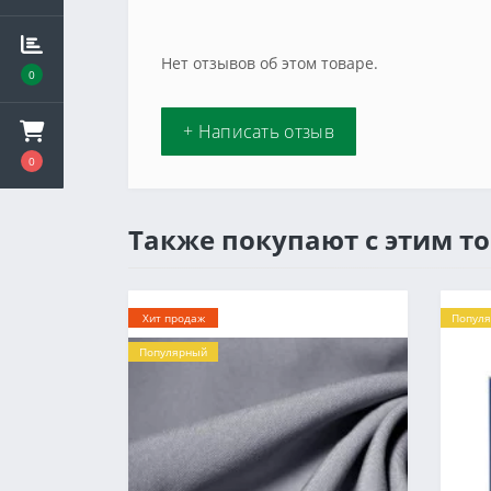
Нет отзывов об этом товаре.
0
+ Написать отзыв
0
Также покупают с этим т
Хит продаж
Попул
Популярный