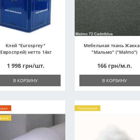
Клей "Eurosprey"
Мебельная ткань Жакк
(Евроспрей) нетто 14кг
"Мальмо" ("Malmo")
1 998 грн/шт.
166 грн/м.п.
В КОРЗИНУ
В КОРЗИНУ
родаж
Популярный
ярный