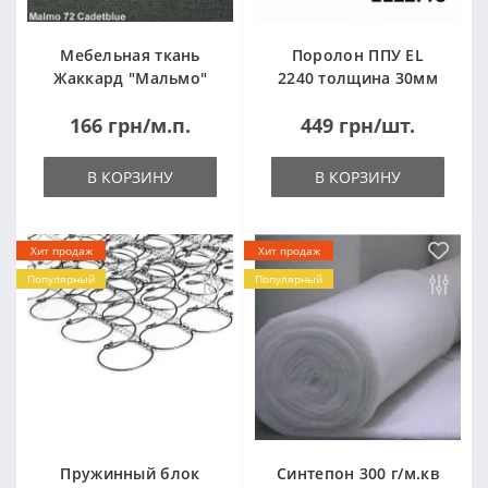
Мебельная ткань
Поролон ППУ EL
Жаккард "Мальмо"
2240 толщина 30мм
("Malmo")
лист 1,0*2,0м
166 грн/м.п.
449 грн/шт.
(1000x2000мм)
В КОРЗИНУ
В КОРЗИНУ
Хит продаж
Хит продаж
Популярный
Популярный
Пружинный блок
Синтепон 300 г/м.кв