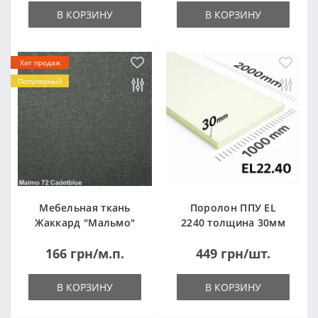
В КОРЗИНУ
В КОРЗИНУ
Хит продаж
Популярный
Мебельная ткань
Поролон ППУ EL
Жаккард "Мальмо"
2240 толщина 30мм
("Malmo")
лист 1,0*2,0м
166 грн/м.п.
449 грн/шт.
(1000x2000мм)
В КОРЗИНУ
В КОРЗИНУ