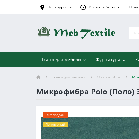
Наш адрес
Время работы
О нас
Ткани для мебели
Фурнитура
К
Ткани для мебели
Микрофибра
Мик
Микрофибра Polo (Поло) 
Хит продаж
Популярный