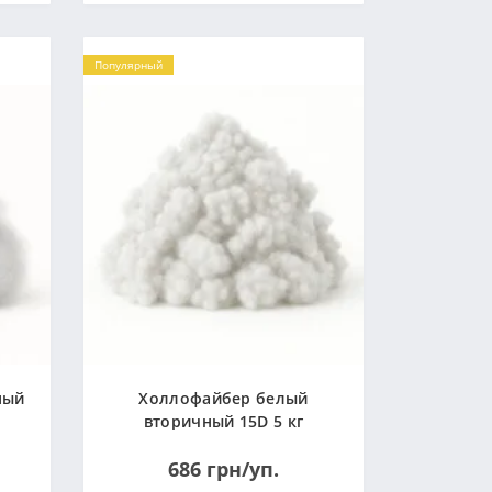
Популярный
ный
Холлофайбер белый
вторичный 15D 5 кг
(Украина)
686 грн/уп.