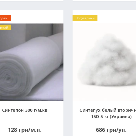
родаж
Популярный
ярный
Синтепон 300 г/м.кв
Синтепух белый вторич
15D 5 кг (Украина)
128 грн/м.п.
686 грн/уп.