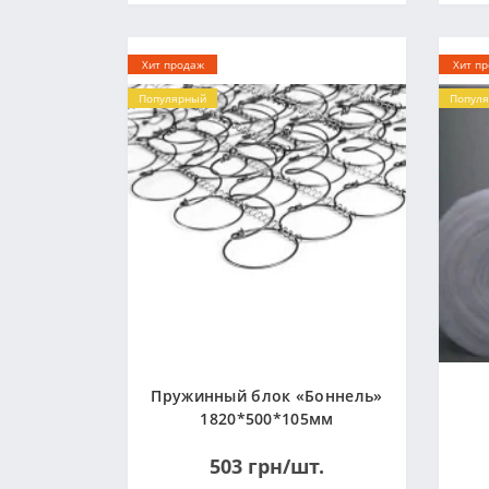
Хит продаж
Хит п
Популярный
Попул
Пружинный блок «Боннель»
1820*500*105мм
503 грн/шт.