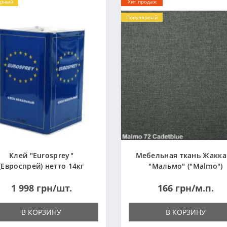
ярный
Хит продаж
Популярный
Клей "Eurosprey"
Мебельная ткань Жакк
(Евроспрей) нетто 14кг
"Мальмо" ("Malmo")
1 998 грн/шт.
166 грн/м.п.
В КОРЗИНУ
В КОРЗИНУ