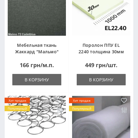
Мебельная ткань
Поролон ППУ EL
Жаккард "Мальмо"
2240 толщина 30мм
("Malmo")
лист 1,0*2,0м
166 грн/м.п.
449 грн/шт.
(1000x2000мм)
В КОРЗИНУ
В КОРЗИНУ
Хит продаж
Хит продаж
Популярный
Популярный