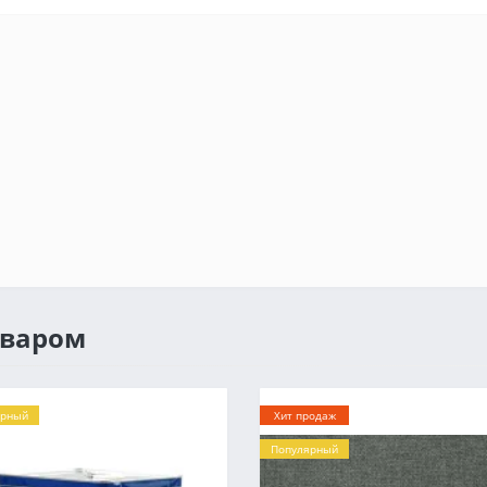
оваром
ярный
Хит продаж
Популярный