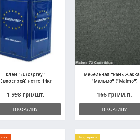
Клей "Eurosprey"
Мебельная ткань Жакк
(Евроспрей) нетто 14кг
"Мальмо" ("Malmo")
1 998 грн/шт.
166 грн/м.п.
В КОРЗИНУ
В КОРЗИНУ
родаж
Популярный