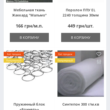
Мебельная ткань
Поролон ППУ EL
Жаккард "Мальмо"
2240 толщина 30мм
("Malmo")
лист 1,0*2,0м
166 грн/м.п.
449 грн/шт.
(1000x2000мм)
В КОРЗИНУ
В КОРЗИНУ
Хит продаж
Хит продаж
Популярный
Популярный
Пружинный блок
Синтепон 300 г/м.кв
«Боннель»