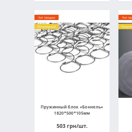
Хит продаж
Хит п
Популярный
Попул
Пружинный блок «Боннель»
1820*500*105мм
503 грн/шт.