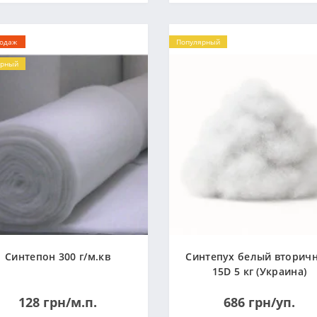
родаж
Популярный
ярный
Синтепон 300 г/м.кв
Синтепух белый вторич
15D 5 кг (Украина)
128 грн/м.п.
686 грн/уп.