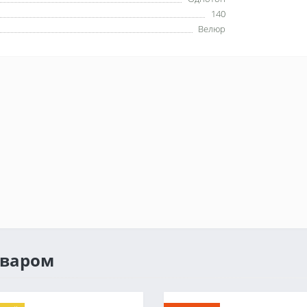
140
Велюр
оваром