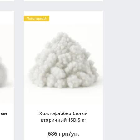
Популярный
ный
Холлофайбер белый
вторичный 15D 5 кг
(Украина)
686 грн/уп.