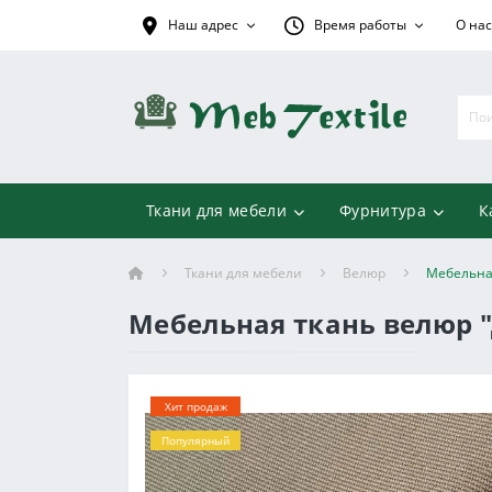
Наш адрес
Время работы
О нас
Ткани для мебели
Фурнитура
К
Ткани для мебели
Велюр
Мебельна
Мебельная ткань велюр 
Хит продаж
Популярный