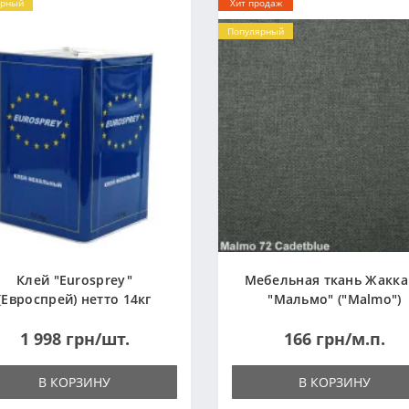
ярный
Хит продаж
Популярный
Клей "Eurosprey"
Мебельная ткань Жакк
(Евроспрей) нетто 14кг
"Мальмо" ("Malmo")
1 998 грн/шт.
166 грн/м.п.
В КОРЗИНУ
В КОРЗИНУ