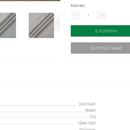
Кол-во:
-
+
>
В КОРЗИНУ
БЫСТРЫЙ ЗАКАЗ
EximTextil
80000
310
100% ПЕМ
Однотон