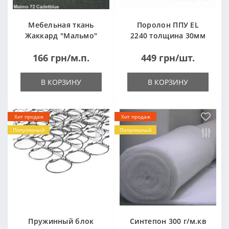
Мебельная ткань
Поролон ППУ EL
Жаккард "Мальмо"
2240 толщина 30мм
("Malmo")
лист 1,0*2,0м
166 грн/м.п.
449 грн/шт.
(1000x2000мм)
В КОРЗИНУ
В КОРЗИНУ
Хит продаж
Хит продаж
Популярный
Популярный
Пружинный блок
Синтепон 300 г/м.кв