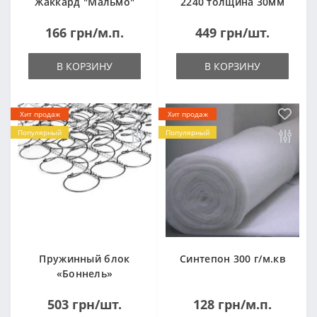
Жаккард "Мальмо"
2240 толщина 30мм
("Malmo")
лист 1,0*2,0м
166 грн/м.п.
449 грн/шт.
(1000x2000мм)
В КОРЗИНУ
В КОРЗИНУ
Хит продаж
Хит продаж
Популярный
Популярный
Пружинный блок
Синтепон 300 г/м.кв
«Боннель»
1820*500*105мм
503 грн/шт.
128 грн/м.п.