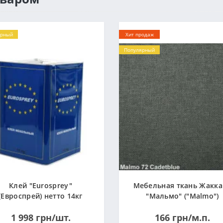
ярный
Хит продаж
Популярный
Клей "Eurosprey"
Мебельная ткань Жакк
(Евроспрей) нетто 14кг
"Мальмо" ("Malmo")
1 998 грн/шт.
166 грн/м.п.