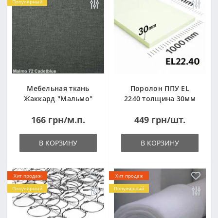
Популярный
Мебельная ткань
Поролон ППУ EL
Жаккард "Мальмо"
2240 толщина 30мм
("Malmo")
лист 1,0*2,0м
166 грн/м.п.
449 грн/шт.
(1000x2000мм)
В КОРЗИНУ
В КОРЗИНУ
Хит продаж
Хит продаж
Популярный
Популярный