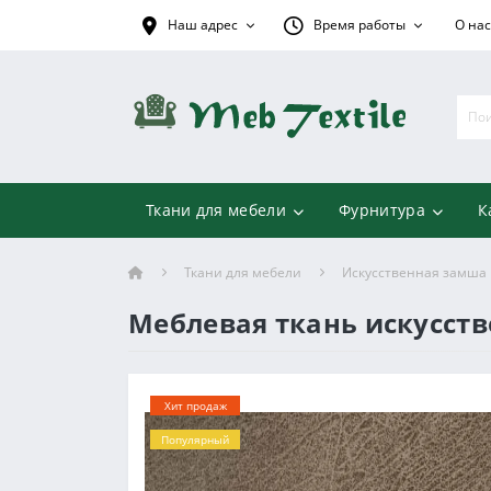
Наш адрес
Время работы
О нас
Ткани для мебели
Фурнитура
К
Ткани для мебели
Искусственная замша
Меблевая ткань искусст
Хит продаж
Популярный