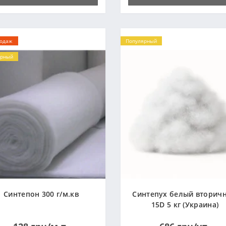
родаж
Популярный
ярный
Синтепон 300 г/м.кв
Синтепух белый вторич
15D 5 кг (Украина)