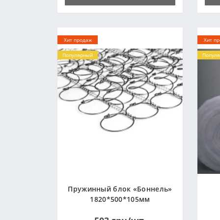
Хит продаж
Хит п
Популярный
Попул
Пружинный блок «Боннель»
1820*500*105мм