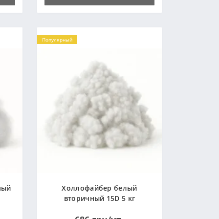
Популярный
ный
Холлофайбер белый
вторичный 15D 5 кг
(Украина)