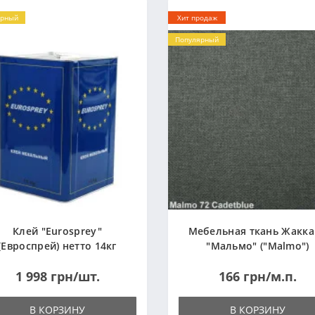
ярный
Хит продаж
Популярный
Клей "Eurosprey"
Мебельная ткань Жакк
(Евроспрей) нетто 14кг
"Мальмо" ("Malmo")
1 998 грн/шт.
166 грн/м.п.
В КОРЗИНУ
В КОРЗИНУ