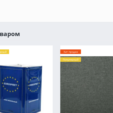
оваром
ярный
Хит продаж
Популярный