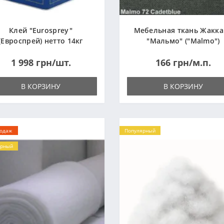
Клей "Eurosprey"
Мебельная ткань Жакк
(Евроспрей) нетто 14кг
"Мальмо" ("Malmo")
1 998 грн/шт.
166 грн/м.п.
В КОРЗИНУ
В КОРЗИНУ
родаж
Популярный
ярный