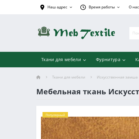
Наш адрес
Время работы
О нас
Ткани для мебели
Фурнитура
К
Ткани для мебели
Искусственная замша
Мебельная ткань Искусс
Популярный