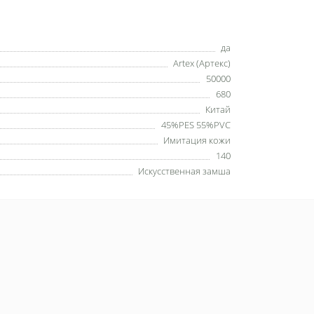
да
Artex (Артекс)
50000
680
Китай
45%PES 55%PVC
Имитация кожи
140
Искусственная замша