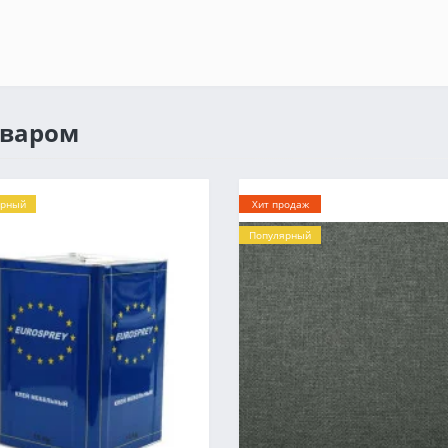
оваром
ярный
Хит продаж
Популярный