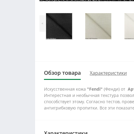
<
Обзор товара
Характеристики
Искусственная кожа
"Fendi"
(Фенди) от
Ар
Интерестная и необычная текстура позвол
способствует этому. Согласно тестов, пр
антигрибковую пропитки. Все эти показат
Характеристики