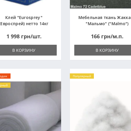
Клей "Eurosprey"
Мебельная ткань Жакк
(Евроспрей) нетто 14кг
"Мальмо" ("Malmo")
1 998 грн/шт.
166 грн/м.п.
В КОРЗИНУ
В КОРЗИНУ
родаж
Популярный
ярный