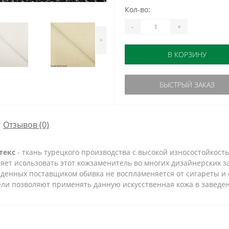
Кол-во:
-
+
>
В КОРЗИНУ
БЫСТРЫЙ ЗАКАЗ
Отзывов (0)
текс
- ткань турецкого производства с высокой износостойкост
яет исользовать этот кожзаменитель во многих дизайнерских з
оведенных поставщиком обивка не воспламеняется от сигареты 
ели позволяют применять данную искусственная кожа в заведе