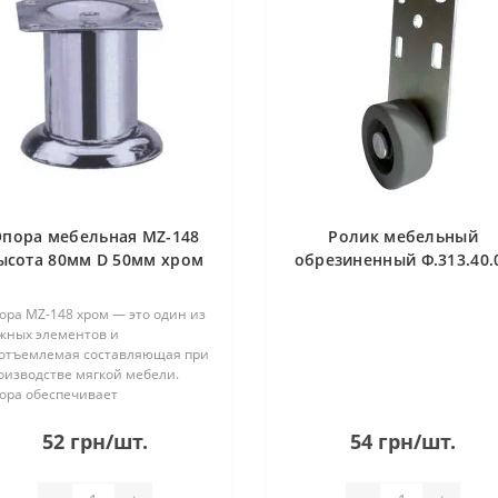
пора мебельная MZ-148
Ролик мебельный
ысота 80мм D 50мм хром
обрезиненный Ф.313.40.
R
ора MZ-148 хром — это один из
жных элементов и
отъемлемая составляющая при
оизводстве мягкой мебели.
ора обеспечивает
тойчивость изделия, но помимо
актичности это еще и красивый
52 грн/шт.
54 грн/шт.
емент декора. Высота опоры 80
..