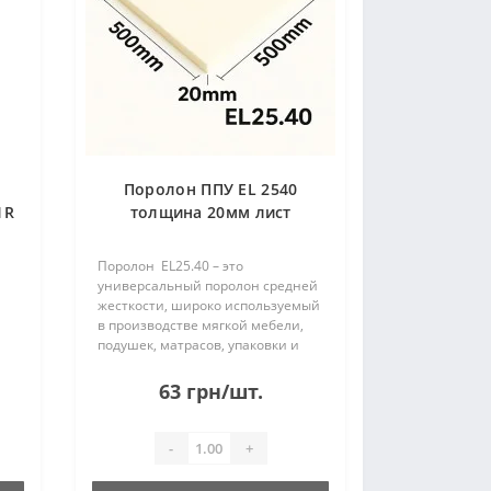
Поролон ППУ EL 2540
1R
толщина 20мм лист
0,5*0,5м (500x500мм)
Поролон EL25.40 – это
универсальный поролон средней
жесткости, широко используемый
в производстве мягкой мебели,
подушек, матрасов, упаковки и
других изделий бытового и
промышленного
63 грн/шт.
назначения.Основные
характеристики:• Плотность: 25
кг/м³• Жес..
-
+