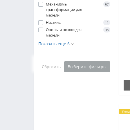
Механизмы
67
трансформации для
мебели
Настилы
11
Опоры и ножки для
38
мебели
Показать еще 6
Сбросить
Выберите фильтры
Попу