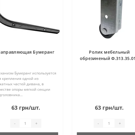
аправляющая Бумеранг
Ролик мебельный
обрезиненый Ф.313.35.0
ханизм Бумеранг используется
я крепления одной из
катных частей дивана, в
честве опоры мягкой секции
дголовника...
63 грн/шт.
63 грн/шт.
-
+
-
+