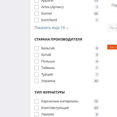
Apparel
13
По
Artex (Артекс)
1
Eximet
66
EximTextil
1
Показать еще 19
СТАРАНА ПРОИЗВОДИТЕЛЯ
Хит 
Бельгия
9
Китай
5
Польша
4
Тайвань
1
Турция
1
Украина
43
ТИП ФУРНИТУРЫ
Каркасные материалы
19
Комплектующие
63
Ламели
6