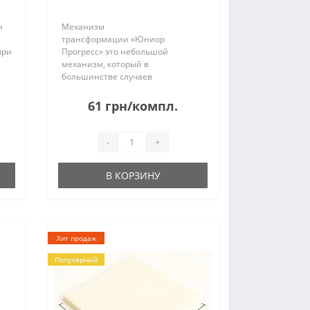
н
Механизм
трансформации «Юниор
при
Прогресс» это небольшой
механизм, который в
большинстве случаев
имо
используется при
вый
производстве кухонных уголков и
61 грн/компл.
пуфиков, то есть там где не
требуется подъем
тяжелых поверхностей. Вес
-
+
механизма составляет 0,95 кг и
имее..
В КОРЗИНУ
Хит продаж
Популярный