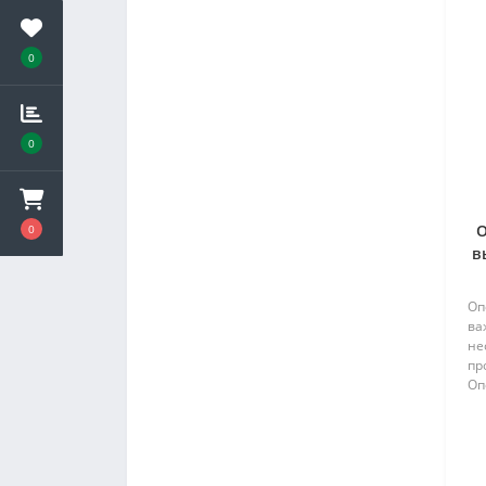
0
0
О
0
в
Оп
ва
не
пр
Оп
ус
пр
эл
мм.