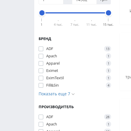
1
4 тыс.
7 тыс.
11 тыс.
15 тыс.
БРЕНД
ADF
13
Apach
1
Apparel
1
Eximet
1
тр
EximTextil
1
Fill&Sin
4
Показать еще 7
ПРОИЗВОДИТЕЛЬ
ADF
28
Apach
1