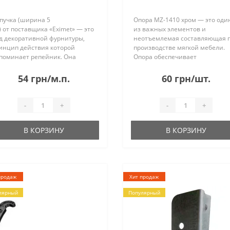
пучка (ширина 5
Опора MZ-1410 хром — это оди
) от поставщика «Eximet» — это
из важных элементов и
д декоративной фурнитуры,
неотъемлемая составляющая 
инцип действия которой
производстве мягкой мебели.
поминает репейник. Она
Опора обеспечивает
стоит из двух лент: на одной
устойчивость изделия, но пом
ходятся микрокрючки, а на
практичности это еще и краси
54 грн/м.п.
60 грн/шт.
орой войлок. Когда их
элемент декора. Высота опоры
единяем, то они «зацепляются-
100 мм..
илипа..
-
+
-
+
В КОРЗИНУ
В КОРЗИНУ
продаж
Хит продаж
лярный
Популярный