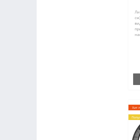
Ли
см
ви
пр
на
со
на
вт
со
пр
Хит 
Попу