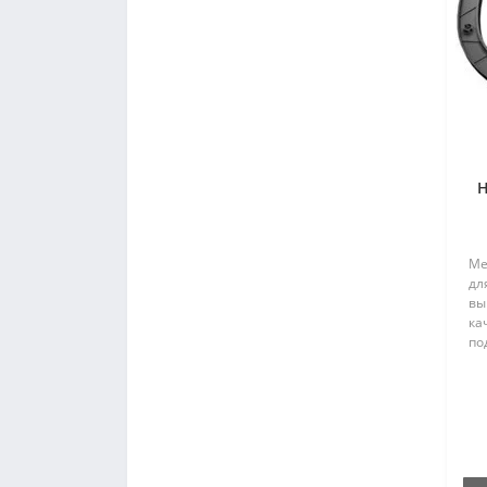
Н
Ме
дл
вы
ка
по