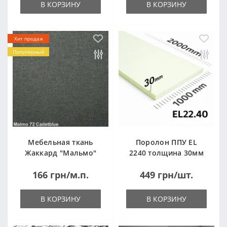
В КОРЗИНУ
В КОРЗИНУ
Хит продаж
Популярный
Мебельная ткань
Поролон ППУ EL
Жаккард "Мальмо"
2240 толщина 30мм
("Malmo")
лист 1,0*2,0м
166 грн/м.п.
449 грн/шт.
(1000x2000мм)
В КОРЗИНУ
В КОРЗИНУ