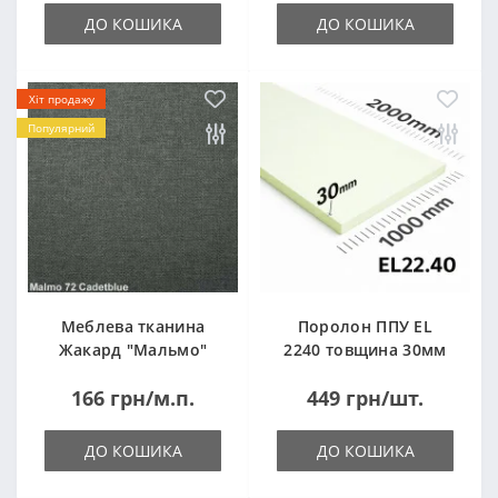
ДО КОШИКА
ДО КОШИКА
Хіт продажу
Популярний
Меблева тканина
Поролон ППУ EL
Жакард "Мальмо"
2240 товщина 30мм
("Malmo")
лист 1,0*2,0м
166 грн/м.п.
449 грн/шт.
(1000x2000мм)
ДО КОШИКА
ДО КОШИКА