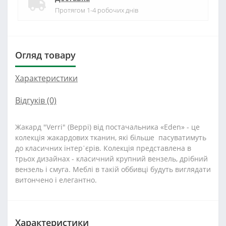
Протягом 1-4 робочих днів
Огляд товару
Характеристики
Відгуків (0)
Жакард "Verri" (Веррі) від постачальника «Eden» - це
колекція жакардових тканин, які більше пасуватимуть
до класичних інтер᾽єрів. Колекція представлена в
трьох дизайнах - класичний крупний вензель, дрібний
вензель і смуга. Меблі в такій оббивці будуть виглядати
витончено і елегантно.
Характеристики