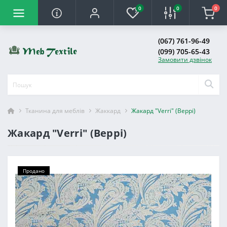
0
0
0
(067) 761-96-49
(099) 705-65-43
Замовити дзвінок
Тканина для меблів
Жаккард
Жакард "Verri" (Веррі)
Жакард "Verri" (Веррі)
Продано