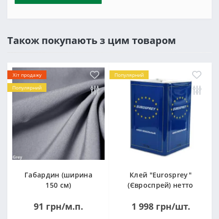
Також покупають з цим товаром
Хіт продажу
Популярний
Популярний
Габардин (ширина
Клей "Eurosprey"
150 см)
(Євроспрей) нетто
14кг
91 грн/м.п.
1 998 грн/шт.