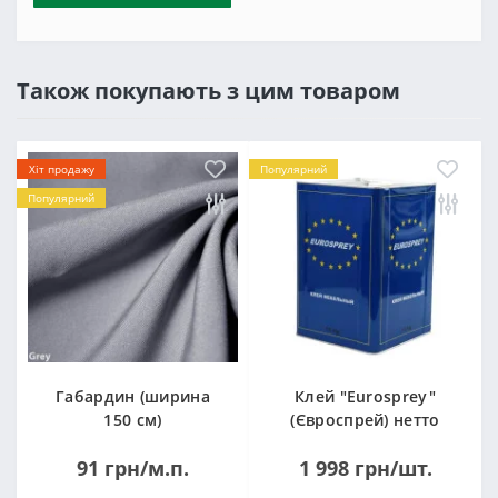
Також покупають з цим товаром
Хіт продажу
Популярний
Популярний
Габардин (ширина
Клей "Eurosprey"
150 см)
(Євроспрей) нетто
14кг
91 грн/м.п.
1 998 грн/шт.