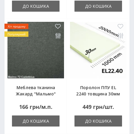
ДО КОШИКА
ДО КОШИКА
Хіт продажу
Популярний
Меблева тканина
Поролон ППУ EL
Жакард "Мальмо"
2240 товщина 30мм
("Malmo")
лист 1,0*2,0м
166 грн/м.п.
449 грн/шт.
(1000x2000мм)
ДО КОШИКА
ДО КОШИКА