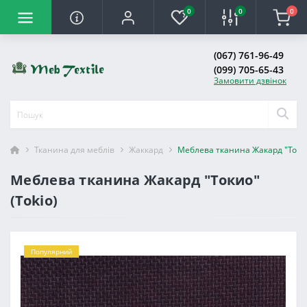
0
0
0
(067) 761-96-49
(099) 705-65-43
Замовити дзвінок
Тканина для меблів
Жаккард
Меблева тканина Жакард "Токио
Меблева тканина Жакард "Токио"
(Tokio)
Популярний