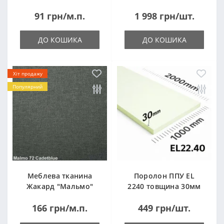
14кг
91 грн/м.п.
1 998 грн/шт.
ДО КОШИКА
ДО КОШИКА
Хіт продажу
Популярний
Меблева тканина
Поролон ППУ EL
Жакард "Мальмо"
2240 товщина 30мм
("Malmo")
лист 1,0*2,0м
166 грн/м.п.
449 грн/шт.
(1000x2000мм)