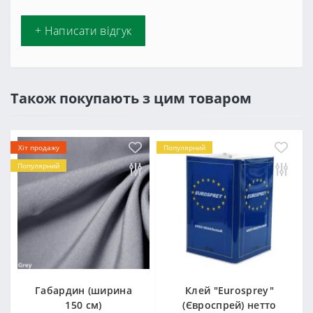
+ Написати відгук
Також покупають з цим товаром
Хіт продажу
Популярний
Популярний
Габардин (ширина
Клей "Eurosprey"
150 см)
(Євроспрей) нетто