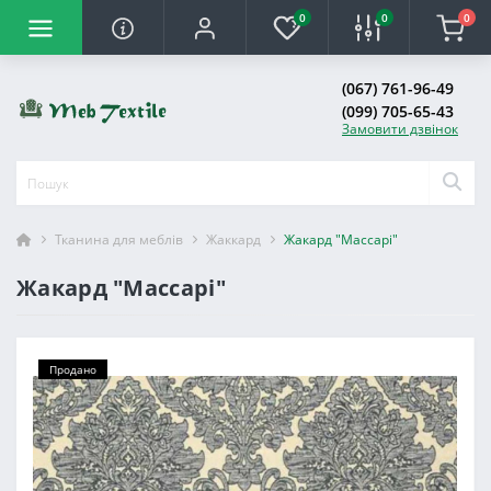
0
0
0
(067) 761-96-49
(099) 705-65-43
Замовити дзвінок
Тканина для меблів
Жаккард
Жакард "Массарі"
Жакард "Массарі"
Продано