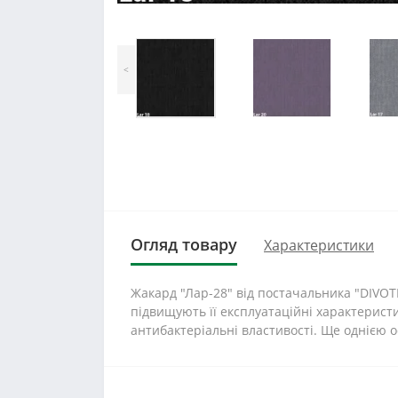
<
Огляд товару
Характеристики
Жакард "Лар-28" від постачальника "DIVOTE
підвищують її експлуатаційні характеристи
антибактеріальні властивості. Ще однією ос