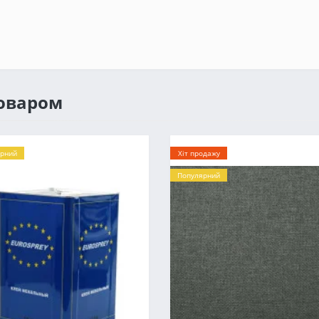
товаром
рний
Хіт продажу
Популярний