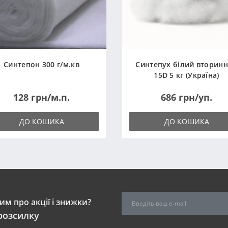
Синтепон 300 г/м.кв
Синтепух білий вторин
15D 5 кг (Україна)
128 грн/м.п.
686 грн/уп.
ДО КОШИКА
ДО КОШИКА
м про акції і знижки?
розсилку