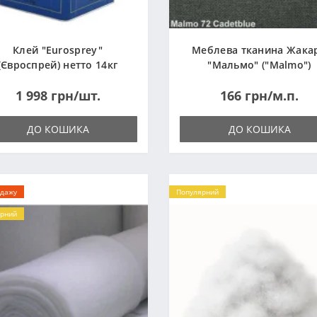
Клей "Eurosprey"
Меблева тканина Жака
(Євроспрей) нетто 14кг
"Мальмо" ("Malmo")
1 998 грн/шт.
166 грн/м.п.
ДО КОШИКА
ДО КОШИКА
одажу
Популярний
рний