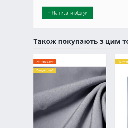
+ Написати відгук
Також покупають з цим 
Хіт продажу
Популя
Популярний