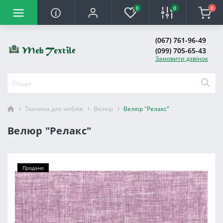
0
0
0
(067) 761-96-49
(099) 705-65-43
Замовити дзвінок
Тканина для меблів
Велюр
Велюр "Релакс"
Велюр "Релакс"
Продано