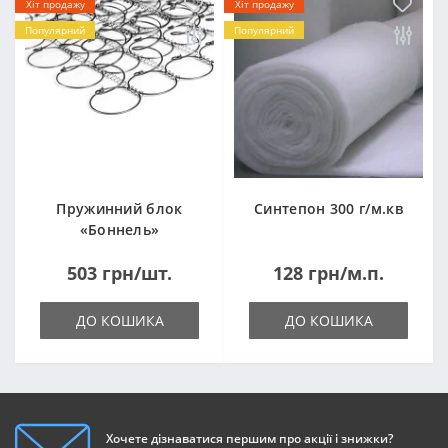
Хіт продажу
Хіт продажу
Популярний
Популярний
Пружинний блок
Синтепон 300 г/м.кв
«Боннель»
1820*500*105мм
503 грн/шт.
128 грн/м.п.
ДО КОШИКА
ДО КОШИКА
Хочете дізнаватися першим про акції і знижки?