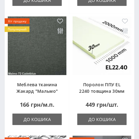
ДО КОШИКА
ДО КОШИКА
Хіт продажу
Популярний
Меблева тканина
Поролон ППУ EL
Жакард "Мальмо"
2240 товщина 30мм
("Malmo")
лист 1,0*2,0м
166 грн/м.п.
449 грн/шт.
(1000x2000мм)
ДО КОШИКА
ДО КОШИКА