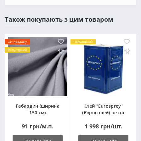
Також покупають з цим товаром
Хіт продажу
Популярний
Популярний
Габардин (ширина
Клей "Eurosprey"
150 см)
(Євроспрей) нетто
14кг
91 грн/м.п.
1 998 грн/шт.