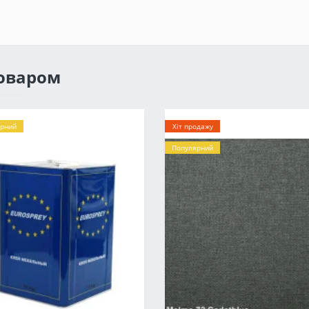
товаром
рний
Хіт продажу
Популярний