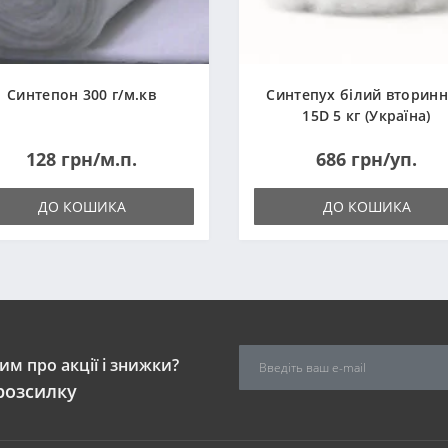
Синтепон 300 г/м.кв
Синтепух білий вторин
15D 5 кг (Україна)
128 грн/м.п.
686 грн/уп.
ДО КОШИКА
ДО КОШИКА
м про акції і знижки?
розсилку