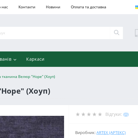
 нас
Контакти
Новини
Оплата та доставка
ванів
Каркаси
 тканина Велюр "Норе" (Хоуп)
Норе" (Хоуп)
Відгуки:
(0)
Виробник:
ARTEX (АРТЕКС)