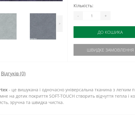
Кількість:
-
+
>
ДО КОШИКА
ШВИДКЕ ЗАМОВЛЕННЯ
Відгуків (0)
rtex
- це вишукана і одночасно універсальна тканина з легким п
ємне на дотик покриття SOFT-TOUCH створить відчуття тепла і к
сть, зручна та швидка чистка.