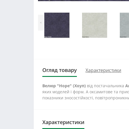
<
Огляд товару
Характеристики
Велюр "Норе" (Хоуп)
від постачальника
A
яких моделей і форм. А оксамитове та при
показники зносостійкості, повітропроникни
Характеристики