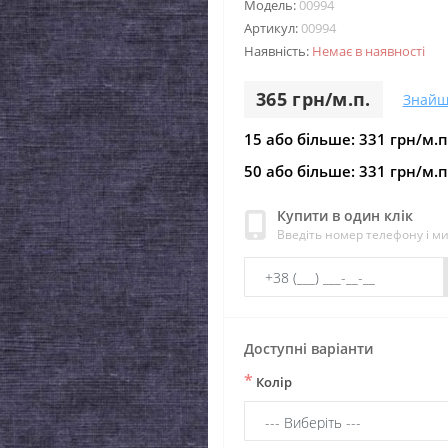
Модель:
00994
Артикул:
00994
Наявність:
Немає в наявності
365 грн/м.п.
Знайш
15 або більше: 331 грн/м.п
50 або більше: 331 грн/м.п
Купити в один клік
Введіть номер телефону і м
Доступні варіанти
*
Колір