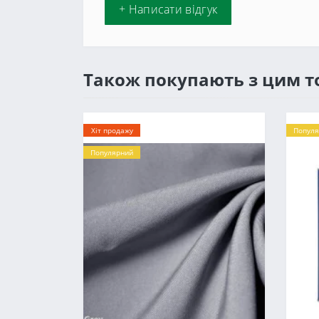
+ Написати відгук
Також покупають з цим 
Хіт продажу
Популя
Популярний