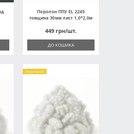
рд
Поролон ППУ EL 2240
товщина 30мм лист 1,0*2,0м
(1000x2000мм)
449 грн/шт.
ДО КОШИКА
Популярний