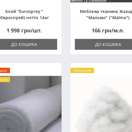
Клей "Eurosprey"
Меблева тканина Жака
(Євроспрей) нетто 14кг
"Мальмо" ("Malmo")
1 998 грн/шт.
166 грн/м.п.
ДО КОШИКА
ДО КОШИКА
одажу
Популярний
рний