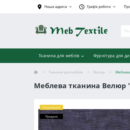
Наша адреса
Графік роботи
Про
Тканина для меблів
Фурнітура для ди
Тканина для меблів
Велюр
Меблева
Меблева тканина Велюр "
Популярний
Продано