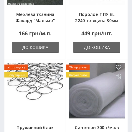
Меблева тканина
Поролон ППУ EL
Жакард "Мальмо"
2240 товщина 30мм
("Malmo")
лист 1,0*2,0м
166 грн/м.п.
449 грн/шт.
(1000x2000мм)
ДО КОШИКА
ДО КОШИКА
Хіт продажу
Хіт продажу
Популярний
Популярний
Пружинний блок
Синтепон 300 г/м.кв