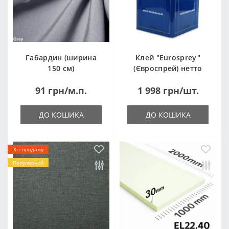
Габардин (ширина
Клей "Eurosprey"
150 см)
(Євроспрей) нетто
14кг
91 грн/м.п.
1 998 грн/шт.
ДО КОШИКА
ДО КОШИКА
Хіт продажу
Популярний