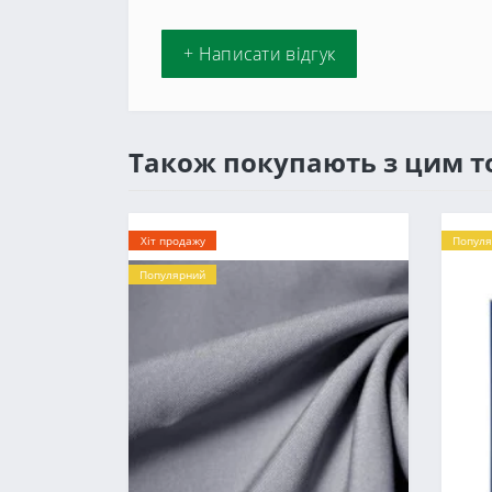
+ Написати відгук
Також покупають з цим 
Хіт продажу
Популя
Популярний