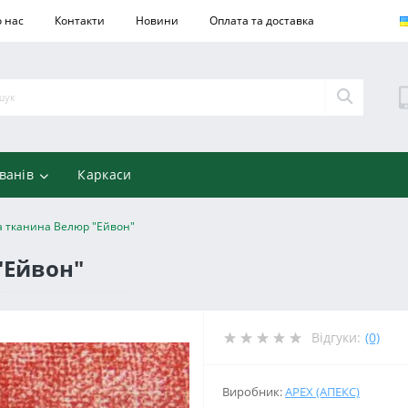
 нас
Контакти
Новини
Оплата та доставка
ванів
Каркаси
 тканина Велюр "Ейвон"
"Ейвон"
Відгуки:
(0)
Виробник:
APEX (АПЕКС)