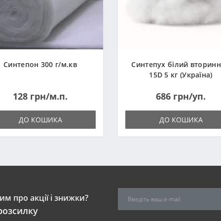
Синтепон 300 г/м.кв
Синтепух білий вторин
15D 5 кг (Україна)
128 грн/м.п.
686 грн/уп.
ДО КОШИКА
ДО КОШИКА
м про акції і знижки?
розсилку