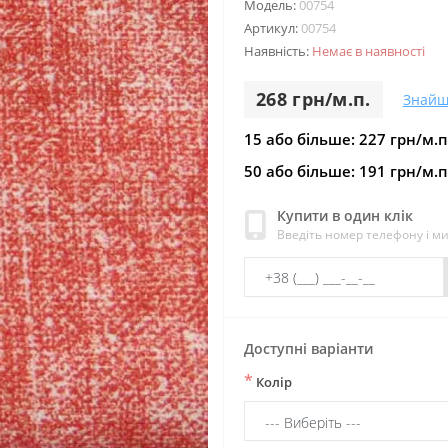
Модель:
00754
Артикул:
00754
Наявність:
Немає в наявності
268 грн/м.п.
Знайш
15 або більше: 227 грн/м.п
50 або більше: 191 грн/м.п
Купити в один клік
Введіть номер телефону і м
Доступні варіанти
*
Колір