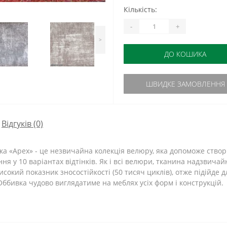
Кількість:
-
+
>
ДО КОШИКА
ШВИДКЕ ЗАМОВЛЕННЯ
Відгуків (0)
а «Apex» - це незвичайна колекція велюру, яка допоможе створ
ня у 10 варіантах відтінків. Як і всі велюри, тканина надзвича
исокий показник зносостійкості (50 тисяч циклів), отже підійде 
бивка чудово виглядатиме на меблях усіх форм і конструкцій.