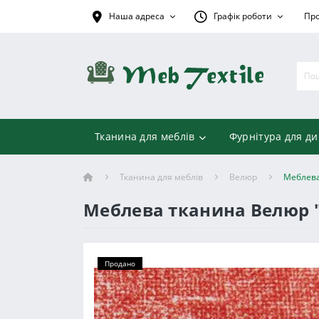
Наша адреса
Графік роботи
Про
Тканина для меблів
Фурнітура для ди
Тканина для меблів
Велюр
Меблева
Меблева тканина Велюр 
Продано