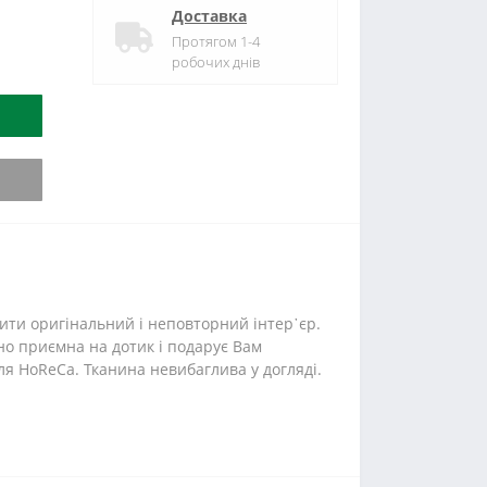
Доставка
Протягом 1-4
робочих днів
ити оригінальний і неповторний інтер᾽єр.
йно приємна на дотик і подарує Вам
для HoReCa. Тканина невибаглива у догляді.