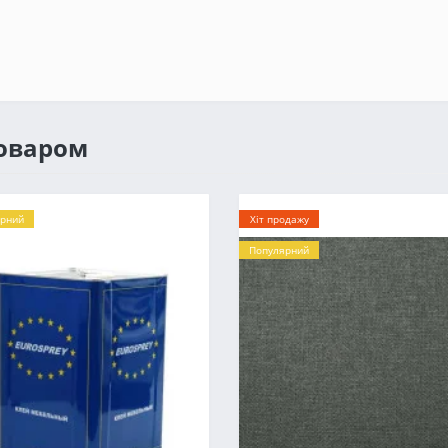
товаром
рний
Хіт продажу
Популярний