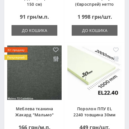
150 см)
(Євроспрей) нетто
14кг
91 грн/м.п.
1 998 грн/шт.
ДО КОШИКА
ДО КОШИКА
Хіт продажу
Популярний
Меблева тканина
Поролон ППУ EL
Жакард "Мальмо"
2240 товщина 30мм
("Malmo")
лист 1,0*2,0м
166 грн/м.п.
449 грн/шт.
(1000x2000мм)