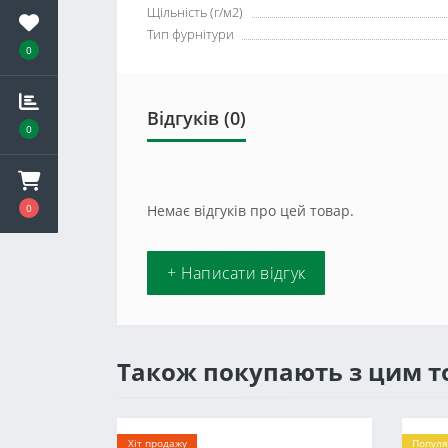
Щільність (г/м2)
Тип фурнітури
0
Відгуків (0)
0
0
Немає відгуків про цей товар.
+ Написати відгук
Також покупають з цим 
Хіт продажу
Популя