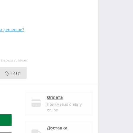
и дешевше?
и передзвонимо
Купити
Оплата
Приймаємо оплату
online
Доставка