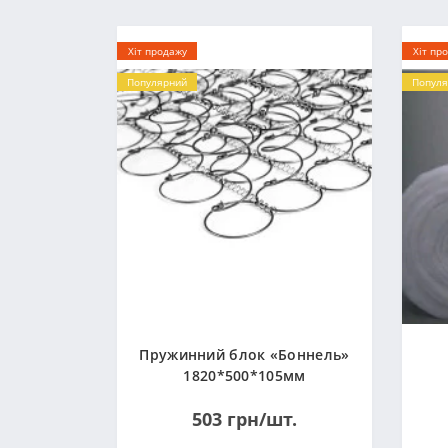
Хіт продажу
Хіт пр
Популярний
Популя
Пружинний блок «Боннель»
1820*500*105мм
503 грн/шт.