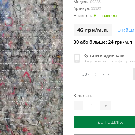
Модель:
00385
Артикул:
00385
Наявність:
Є в наявності
46 грн/м.п.
Знайшл
30 або більше: 24 грн/м.п.
Купити в один клік
Введіть номер телефону і м
Кількість:
-
+
ДО КОШИКА