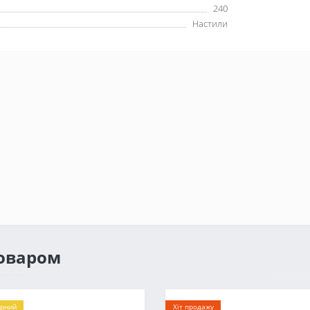
240
Настили
товаром
рний
Хіт продажу