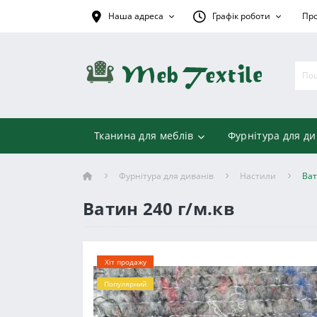
Наша адреса
Графік роботи
Про
Тканина для меблів
Фурнітура для ди
Фурнітура для диванів
Настили
Ват
Ватин 240 г/м.кв
Хіт продажу
Популярний