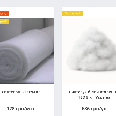
одажу
Популярний
рний
Синтепон 300 г/м.кв
Синтепух білий вторин
15D 5 кг (Україна)
128 грн/м.п.
686 грн/уп.