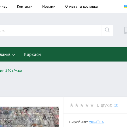
 нас
Контакти
Новини
Оплата та доставка
ванів
Каркаси
ин 240 г/м.кв
Відгуки:
(0)
Виробник:
УКРАЇНА