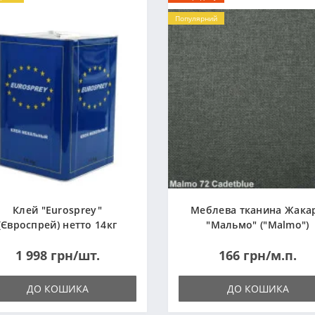
Популярний
Клей "Eurosprey"
Меблева тканина Жака
(Євроспрей) нетто 14кг
"Мальмо" ("Malmo")
1 998 грн/шт.
166 грн/м.п.
ДО КОШИКА
ДО КОШИКА