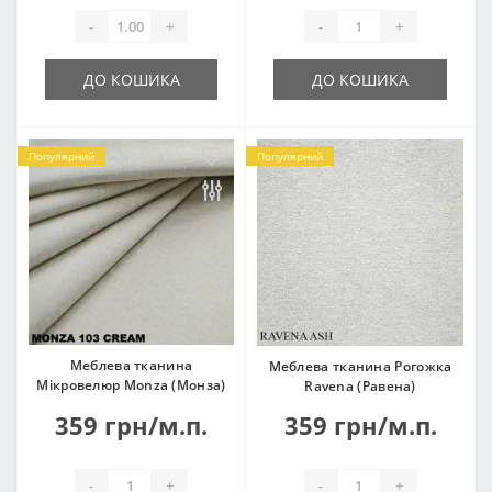
-
+
-
+
ДО КОШИКА
ДО КОШИКА
Популярний
Популярний
Меблева тканина
Меблева тканина Рогожка
Мікровелюр Monza (Монза)
Ravena (Равена)
359 грн/м.п.
359 грн/м.п.
-
+
-
+