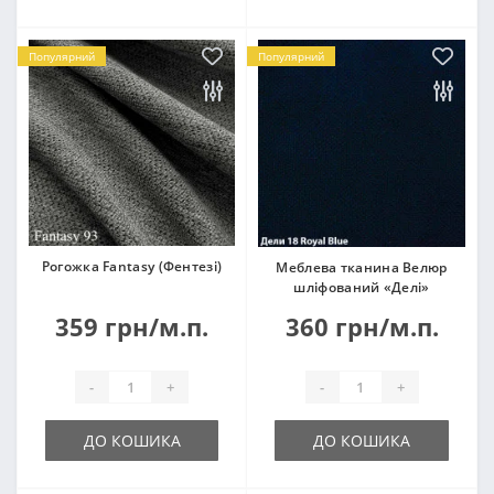
Популярний
Популярний
Рогожка Fantasy (Фентезі)
Меблева тканина Велюр
шліфований «Делі»
359 грн/м.п.
360 грн/м.п.
-
+
-
+
ДО КОШИКА
ДО КОШИКА