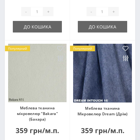
-
+
-
+
ДО КОШИКА
ДО КОШИКА
Популярний
Популярний
Меблева тканина
Меблева тканина
мікровелюр "Bakara"
Мікровелюр Dream (Дрім)
(Бакара)
359 грн/м.п.
359 грн/м.п.