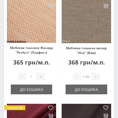
Меблева тканина Жакард
Меблева тканина велюр
"Perfect" (Перфект)
"Viva" (Віва)
365 грн/м.п.
368 грн/м.п.
-
+
-
+
ДО КОШИКА
ДО КОШИКА
Популярний