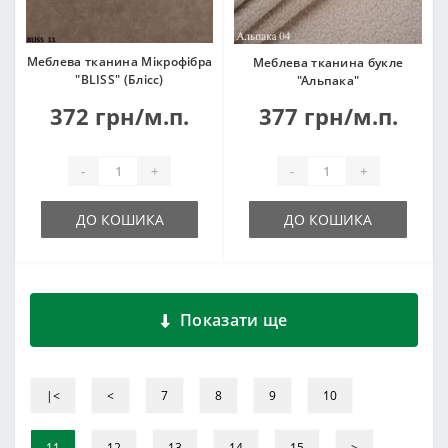
Меблева тканина Мікрофібра
Меблева тканина букле
"BLISS" (Блісс)
"Альпака"
372 грн/м.п.
377 грн/м.п.
-
+
-
+
ДО КОШИКА
ДО КОШИКА
Показати ще
|<
<
7
8
9
10
11
12
13
14
15
>