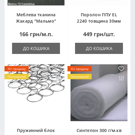
Меблева тканина
Поролон ППУ EL
Жакард "Мальмо"
2240 товщина 30мм
("Malmo")
лист 1,0*2,0м
166 грн/м.п.
449 грн/шт.
(1000x2000мм)
ДО КОШИКА
ДО КОШИКА
Хіт продажу
Хіт продажу
Популярний
Популярний
Пружинний блок
Синтепон 300 г/м.кв