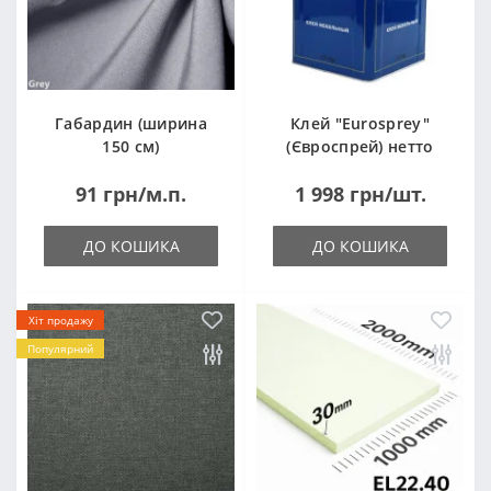
Габардин (ширина
Клей "Eurosprey"
150 см)
(Євроспрей) нетто
14кг
91 грн/м.п.
1 998 грн/шт.
ДО КОШИКА
ДО КОШИКА
Хіт продажу
Популярний