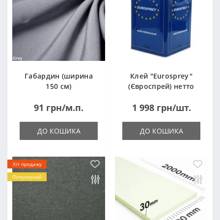
Габардин (ширина
Клей "Eurosprey"
150 см)
(Євроспрей) нетто
14кг
91 грн/м.п.
1 998 грн/шт.
ДО КОШИКА
ДО КОШИКА
Хіт продажу
Популярний