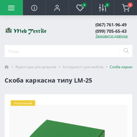
0
0
0
(067) 761-96-49
(099) 705-65-43
Замовити дзвінок
Фурнітура для диванів
Інструмент для меблів
Скоба каркасн
Скоба каркасна типу LM-25
Популярний