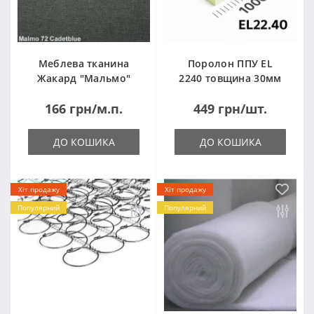
Меблева тканина
Поролон ППУ EL
Жакард "Мальмо"
2240 товщина 30мм
("Malmo")
лист 1,0*2,0м
166 грн/м.п.
449 грн/шт.
(1000x2000мм)
ДО КОШИКА
ДО КОШИКА
Хіт продажу
Хіт продажу
Популярний
Популярний