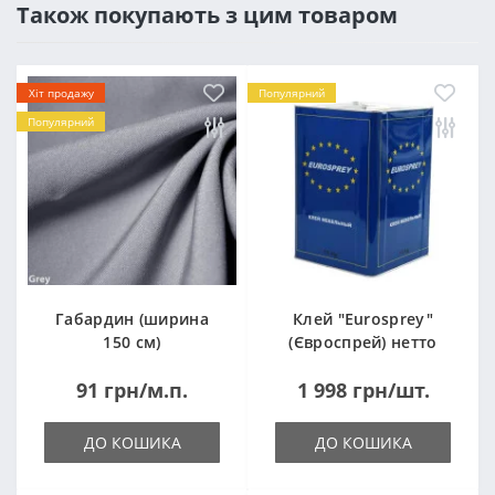
Також покупають з цим товаром
Хіт продажу
Популярний
Популярний
Габардин (ширина
Клей "Eurosprey"
150 см)
(Євроспрей) нетто
14кг
91 грн/м.п.
1 998 грн/шт.
ДО КОШИКА
ДО КОШИКА