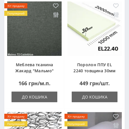
Хіт продажу
Популярний
Меблева тканина
Поролон ППУ EL
Жакард "Мальмо"
2240 товщина 30мм
("Malmo")
лист 1,0*2,0м
166 грн/м.п.
449 грн/шт.
(1000x2000мм)
ДО КОШИКА
ДО КОШИКА
Хіт продажу
Хіт продажу
Популярний
Популярний