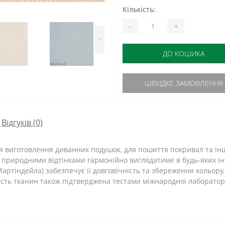
Кількість:
-
+
>
ДО КОШИКА
ШВИДКЕ ЗАМОВЛЕННЯ
Відгуків (0)
 виготовлення диванних подушок, для пошиття покривал та інших
 природними відтінками гармонійно виглядатиме в будь-яких інт
Мартіндейла) забезпечує її довговічність та збереження кольор
ість тканин також підтверджена тестами міжнародної лабораторії