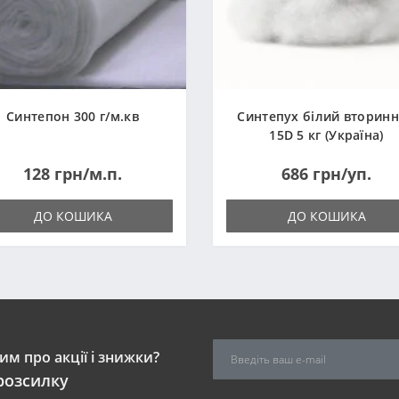
Синтепон 300 г/м.кв
Синтепух білий вторин
15D 5 кг (Україна)
128 грн/м.п.
686 грн/уп.
ДО КОШИКА
ДО КОШИКА
м про акції і знижки?
розсилку