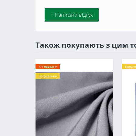
+ Написати відгук
Також покупають з цим 
Хіт продажу
Популя
Популярний