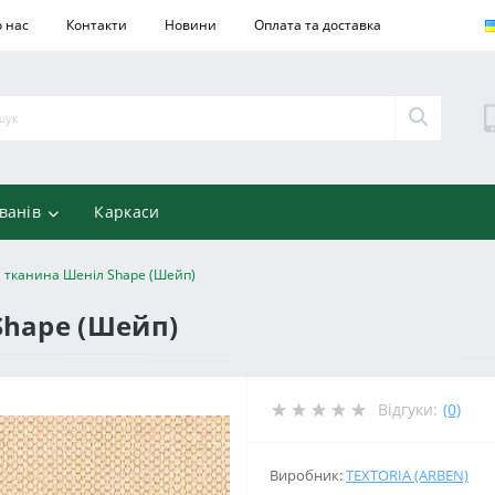
 нас
Контакти
Новини
Оплата та доставка
ванів
Каркаси
 тканина Шеніл Shape (Шейп)
Shape (Шейп)
Відгуки:
(0)
Виробник:
TEXTORIA (ARBEN)