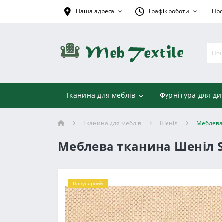
Наша адреса
Графік роботи
Про
Тканина для меблів
Фурнітура для ди
Тканина для меблів
Шеніл
Меблева
Меблева тканина Шеніл 
Популярний