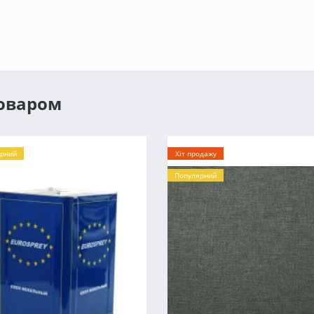
товаром
рний
Хіт продажу
Популярний