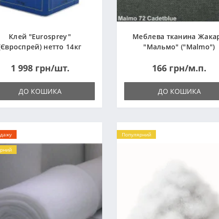
Клей "Eurosprey"
Меблева тканина Жака
(Євроспрей) нетто 14кг
"Мальмо" ("Malmo")
1 998 грн/шт.
166 грн/м.п.
ДО КОШИКА
ДО КОШИКА
одажу
Популярний
рний