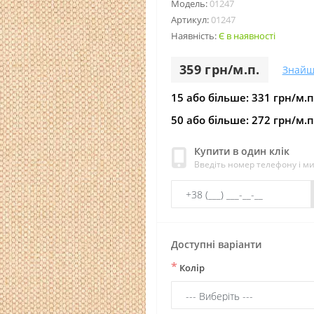
Модель:
01247
Артикул:
01247
Наявність:
Є в наявності
359 грн/м.п.
Знайш
15 або більше: 331 грн/м.п
50 або більше: 272 грн/м.п
Купити в один клік
Введіть номер телефону і м
Доступні варіанти
*
Колір