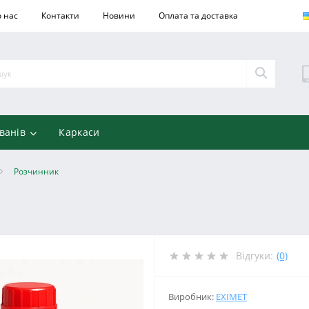
 нас
Контакти
Новини
Оплата та доставка
ванів
Каркаси
Розчинник
Відгуки:
(0)
Виробник:
EXIMET