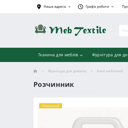
Наша адреса
Графік роботи
Про
Тканина для меблів
Фурнітура для ди
Фурнітура для диванів
Клей меблевий
Розчинник
Популярний