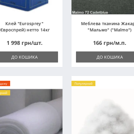
Клей "Eurosprey"
Меблева тканина Жака
(Євроспрей) нетто 14кг
"Мальмо" ("Malmo")
1 998 грн/шт.
166 грн/м.п.
ДО КОШИКА
ДО КОШИКА
одажу
Популярний
рний