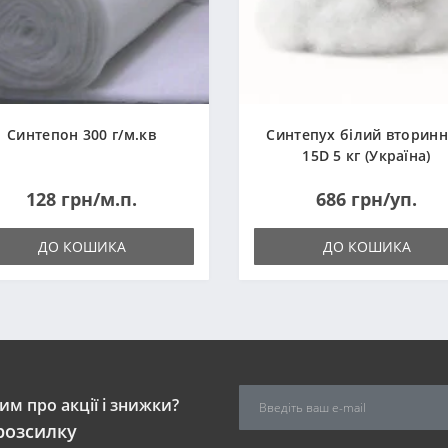
Синтепон 300 г/м.кв
Синтепух білий вторин
15D 5 кг (Україна)
128 грн/м.п.
686 грн/уп.
ДО КОШИКА
ДО КОШИКА
м про акції і знижки?
розсилку