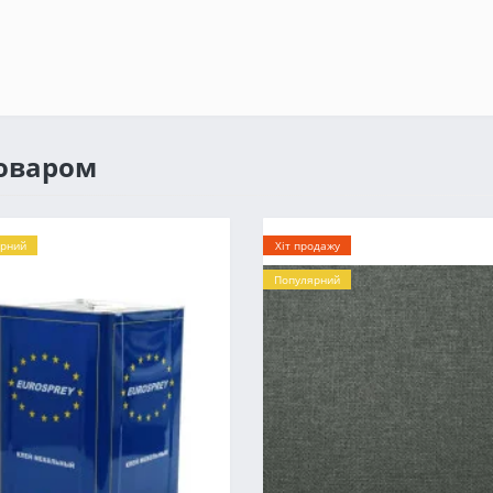
товаром
рний
Хіт продажу
Популярний