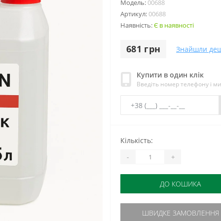
Модель:
00688
Артикул:
00688
Наявність:
Є в наявності
681 грн
Знайшли де
Купити в один клік
Введіть номер телефону і м
Кількість:
-
+
ДО КОШИКА
ШВИДКЕ ЗАМОВЛЕННЯ