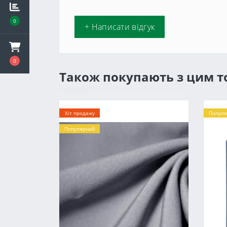
0
+ Написати відгук
0
Також покупають з цим 
Хіт продажу
Популя
Популярний