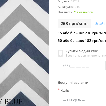
Модель:
01248
Артикул:
01248
Наявність:
Є в наявності
263 грн/м.п.
Знайш
15 або більше: 236 грн/м.п
50 або більше: 182 грн/м.п
Купити в один клік
Введіть номер телефону і м
Доступні варіанти
*
Колір