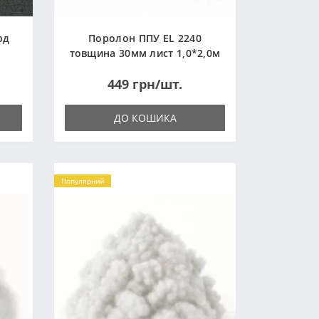
рд
Поролон ППУ EL 2240
товщина 30мм лист 1,0*2,0м
(1000x2000мм)
449 грн/шт.
ДО КОШИКА
Популярний