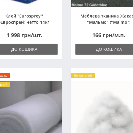
Клей "Eurosprey"
Меблева тканина Жака
(Євроспрей) нетто 14кг
"Мальмо" ("Malmo")
1 998 грн/шт.
166 грн/м.п.
ДО КОШИКА
ДО КОШИКА
одажу
Популярний
рний