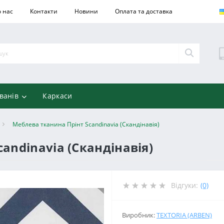
 нас
Контакти
Новини
Оплата та доставка
ванів
Каркаси
Меблева тканина Прінт Scandinavia (Скандінавія)
andinavia (Скандінавія)
Відгуки:
(0)
Виробник:
TEXTORIA (ARBEN)