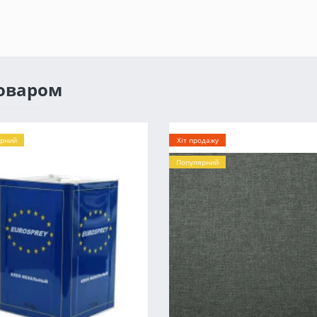
товаром
рний
Хіт продажу
Популярний