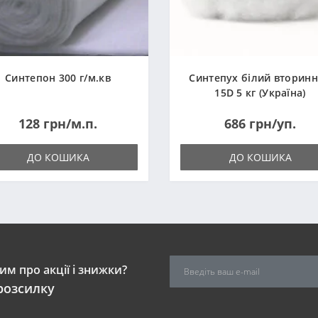
Синтепон 300 г/м.кв
Синтепух білий вторин
15D 5 кг (Україна)
128 грн/м.п.
686 грн/уп.
ДО КОШИКА
ДО КОШИКА
м про акції і знижки?
розсилку