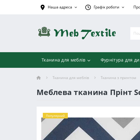
Наша адреса
Графік роботи
Про
Тканина для меблів
Фурнітура для ди
Тканина для меблів
Тканина з принтом
Меблева тканина Прінт Sc
Популярний