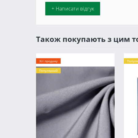
+ Написати відгук
Також покупають з цим 
Хіт продажу
Популя
Популярний