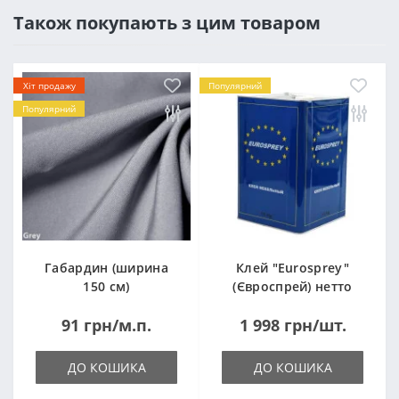
Також покупають з цим товаром
Хіт продажу
Популярний
Популярний
Габардин (ширина
Клей "Eurosprey"
150 см)
(Євроспрей) нетто
14кг
91 грн/м.п.
1 998 грн/шт.
ДО КОШИКА
ДО КОШИКА