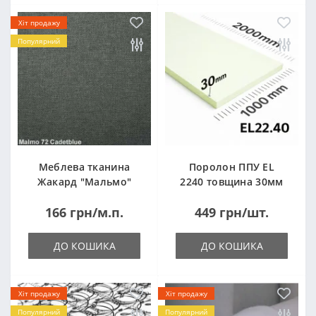
Хіт продажу
Популярний
Меблева тканина
Поролон ППУ EL
Жакард "Мальмо"
2240 товщина 30мм
("Malmo")
лист 1,0*2,0м
166 грн/м.п.
449 грн/шт.
(1000x2000мм)
ДО КОШИКА
ДО КОШИКА
Хіт продажу
Хіт продажу
Популярний
Популярний