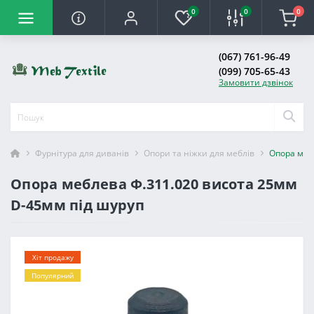
0
0
0
(067) 761-96-49
(099) 705-65-43
Замовити дзвінок
Фурнітура для диванів
Опори та ніжки для меблів
Опора меб
Опора меблева Ф.311.020 висота 25мм
D-45мм під шуруп
Хіт продажу
Популярний