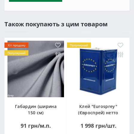
Також покупають з цим товаром
Хіт продажу
Популярний
Популярний
Габардин (ширина
Клей "Eurosprey"
150 см)
(Євроспрей) нетто
14кг
91 грн/м.п.
1 998 грн/шт.