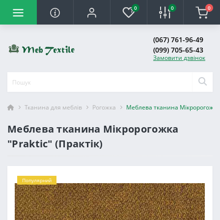
0
0
0
(067) 761-96-49
(099) 705-65-43
Замовити дзвінок
Тканина для меблів
Рогожка
Меблева тканина Мікророгожка "
Меблева тканина Мікророгожка
"Praktic" (Практік)
Популярний