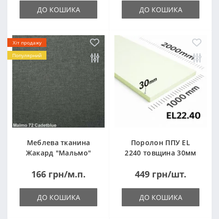
ДО КОШИКА
ДО КОШИКА
Хіт продажу
Популярний
Меблева тканина
Поролон ППУ EL
Жакард "Мальмо"
2240 товщина 30мм
("Malmo")
лист 1,0*2,0м
166 грн/м.п.
449 грн/шт.
(1000x2000мм)
ДО КОШИКА
ДО КОШИКА