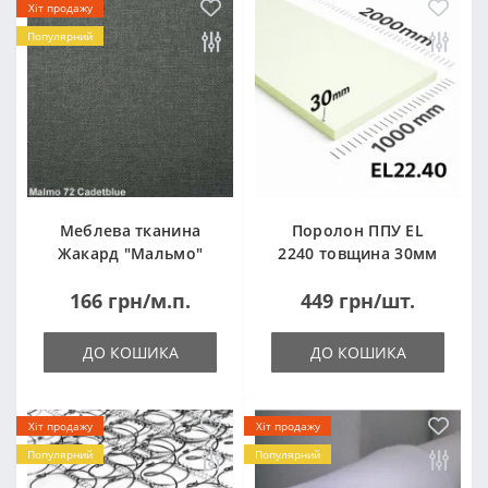
Хіт продажу
Популярний
Меблева тканина
Поролон ППУ EL
Жакард "Мальмо"
2240 товщина 30мм
("Malmo")
лист 1,0*2,0м
166 грн/м.п.
449 грн/шт.
(1000x2000мм)
ДО КОШИКА
ДО КОШИКА
Хіт продажу
Хіт продажу
Популярний
Популярний