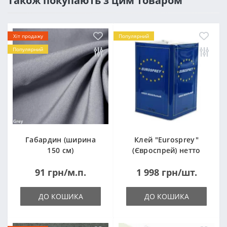
Також покупають з цим товаром
Хіт продажу
Популярний
Популярний
Габардин (ширина
Клей "Eurosprey"
150 см)
(Євроспрей) нетто
14кг
91 грн/м.п.
1 998 грн/шт.
ДО КОШИКА
ДО КОШИКА